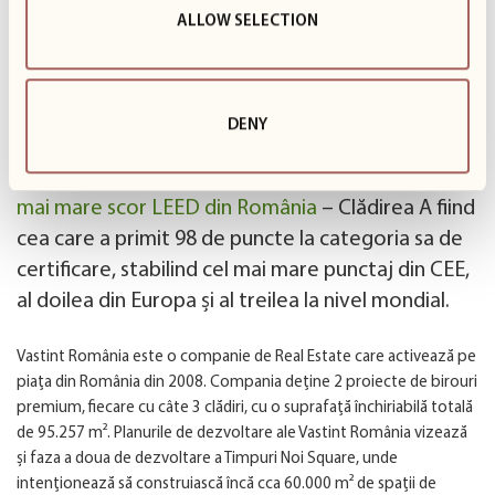
ALLOW SELECTION
DENY
Business Garden Bucharest este proiectul cu
cel
mai mare scor LEED din România
– Clădirea A fiind
cea care a primit 98 de puncte la categoria sa de
certificare, stabilind
cel mai mare punctaj din CEE
,
al doilea din Europa și al treilea la nivel mondial.
Vastint România
este o companie de Real Estate care activează pe
piața din România din 2008. Compania deține 2 proiecte de birouri
premium, fiecare cu câte 3 clădiri, cu o suprafață închiriabilă totală
de 95.257 m². Planurile de dezvoltare ale Vastint România vizează
și faza a doua de dezvoltare a
Timpuri Noi Square
, unde
intenționează să construiască încă cca 60.000 m² de spații de