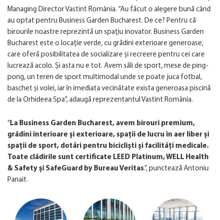
Managing Director Vastint România.
”Au făcut o alegere bună când
au optat pentru Business Garden Bucharest. De ce? Pentru că
birourile noastre reprezintă un spațiu inovator. Business Garden
Bucharest este o locație verde, cu grădini exterioare generoase,
care oferă posibilitatea de socializare și recreere pentru cei care
lucrează acolo. Și asta nu e tot. Avem săli de sport, mese de ping-
pong, un teren de sport multimodal unde se poate juca fotbal,
baschet și volei, iar în imediata vecinătate exista generoasa piscină
de la Orhideea Spa”
, adaugă reprezentantul
Vastint România
.
“
La Business Garden Bucharest, avem birouri premium,
grădini interioare și exterioare, spații de lucru în aer liber și
spații de sport, dotări pentru bicicliști și facilități medicale.
Toate clădirile sunt certificate LEED Platinum, WELL Health
& Safety și SafeGuard by Bureau Veritas
.”
, punctează Antoniu
Panait.