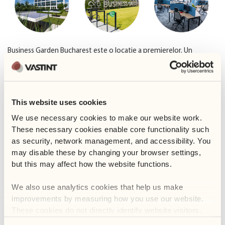
Business Garden Bucharest este o locație a premierelor. Un
complex office premium, format din trei clădiri, certificat
LEED
Platinum
cu cel mai mare punctaj din România. Cu o suprafață
închiriabilă totală de 43.000 m², din care mai bine de 16.000 m²
sunt ocupați de companii din industria IT, precum Reconomy
This website uses cookies
România, VEEAM, Mavenir, Grand Battery, OSF Global Services,
We use necessary cookies to make our website work. 
Streamwide, Greentree Marketing.
These necessary cookies enable core functionality such 
as security, network management, and accessibility. You 
Business Garden Bucharest
este un complex de birouri care
may disable these by changing your browser settings, 
bifează
specificații tehnice de ultimă generație
:
but this may affect how the website functions. 
ferestre care se deschid la fiecare 2.7m;
We also use analytics cookies that help us make 
înălțime liberă de 3m;
improvements by measuring how you use our website. 
sistem de aer condiționat cu 100% aport de aer proaspăt;
These cookies do not directly identify website visitors.
echipamente electrice economice de energie și iluminare