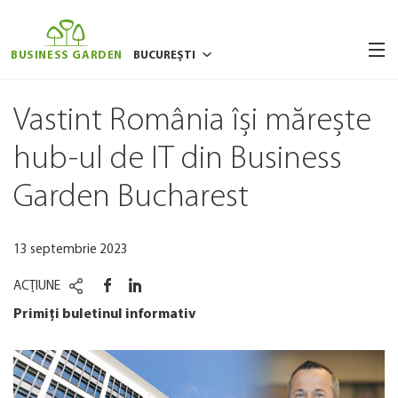
BUSINESS GARDEN
BUCUREȘTI
BRUXELLES
Vastint România își mărește
POZNAN
hub-ul de IT din Business
RIGA
Garden Bucharest
VARȘOVIA
VILNIUS
13 septembrie 2023
WROCLAW
ACȚIUNE
Primiți buletinul informativ